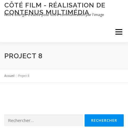
Aller
CÔTÉ FILM - RÉALISATION DE
au
CONTENUS MULTIMÉDIA
contenu
Notre énergie créative pour votre communication par l'image
Menu
ACCUEIL
CÔTÉ PRO
CÔTÉ PARTICULIERS
PROJECT 8
CONTACT
Accueil
»
Project 8
Rechercher :